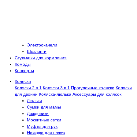
Электрокачели
Шезлонги
Стульчики для кормления
Комоды
Конверты
Коляски
Коляски 2 в 1
Коляски 3 в 1
Прогулочные коляски
Коляски
для двойни
Коляска-люлька
Аксессуары для колясок
Люльки
Сумки для мамы
Дождевики
Москитные сетки
Муфты для рук
Накидка для ножек