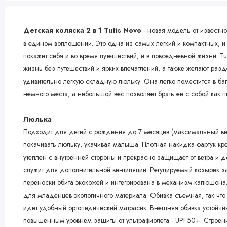
Детская коляска 2 в 1 Tutis Novo
- новая модель от известно
в едином воплощении. Это одна из самых легкий и компактных, и
покажет себя и во время путешествий, и в повседневной жизни. T
жизнь без путешествий и ярких впечатлений, а также желают ра
удивительно легкую складную люльку. Она легко поместится в ба
немного места, а небольшой вес позволяет брать ее с собой как п
Люлька
Подходит для детей с рождения до 7 месяцев (максимальный вес 
покачивать люльку, укачивая малыша. Плотная накидка-фартук к
утеплен с внутренней стороны и прекрасно защищает от ветра и 
служит для дополнительной вентиляции. Регулируемый козырек з
переноски обита экокожей и интегрирована в механизм капюшона.
для младенцев экологичного материала. Обивка съемная, так что 
идет удобный ортопедический матрасик. Внешняя обивка устойчива
повышенным уровнем защиты от ультрафиолета - UPF50+. Строени