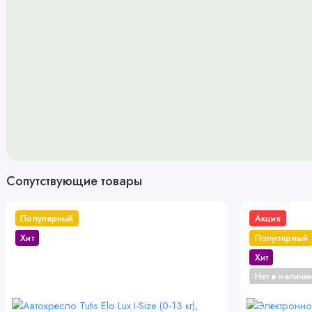
позволило достичь идеального баланса между крепкой конструкци
амортизации делает управление коляской удивительно легким и п
дорожном покрытии, обеспечив маленькому пассажиру комфорт. 
плавный ход коляски. Система "антишок" на передних колесах га
бордюрами или камнями, оберегая спокойствие маленького пасса
устойчивы к повреждениям и позволяют без труда проходить чере
того, они дополняют систему амортизации, делая поездку плавно
мягкой и приятной на ощупь экокожей, которая не дубеет и не ст
высоте, так что и низким, и высоким родителям будет удобно гул
быстро, одним нажатием ноги, заблокировать колеса коляски. При 
Сопутствующие товары
свободно вращаются, что делает коляску очень маневренной и п
рычажков их можно зафиксировать в положении "прямо". Просторн
необходимое и защитит вещи от грязи, брызг, дождя и снега.
Популярный
Акция
Хит
Популярный
Комплектация
Хит
Дождевик на люльку и сиденье
Нет в наличи
Антимоскитная сетка на люльку и прогулочный блок
Сумка для мамы