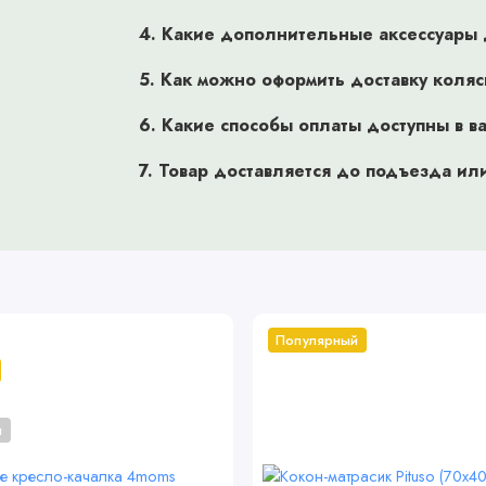
ей и небольшим весом - 8,1 кг. Комплексная система
4. Какие дополнительные аксессуары 
риятным. Она позволяет погасить тряску практически на любом
Пружинная амортизация на задних колесах обеспечивает
5. Как можно оформить доставку коля
сит толчки при столкновении с твердыми предметами, например,
жира. Крупные гелевые колеса с широкими протекторами
6. Какие способы оплаты доступны в в
з небольшие препятствия и ездить по рассыпчатому грунту. Кроме
7. Товар доставляется до подъезда ил
й и приятной для ребенка. Эргономичной формы ручка покрыта
ановится нестерпимо холодной на морозе. Она регулируется по
ять с коляской Tutis Novo. Фирменный тормоз ONE-CLICK позволяет
этом, он не портит и не пачкает обувь. Передние колеса
озволяет совершать резкие повороты. С помощью специальных
ая крытая корзина для вещей позволит взять с собой все
Популярный
и