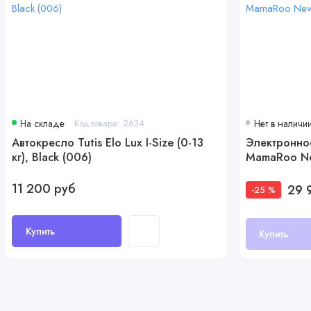
Подстаканник
На складе
Код товара: 2634
Нет в наличи
Автокресло Tutis Elo Lux I-Size (0-13
Электронно
кг), Black (006)
MamaRoo N
11 200 руб
29 
-25 %
Купить
Купить