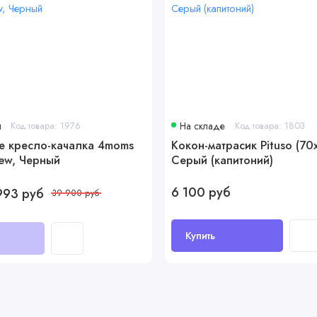
и
Код товара: 1976
На складе
Код товара: 1803
е кресло-качалка 4moms
Кокон-матрасик Pituso (70
ew, Черный
Серый (капитоний)
6 100 руб
993 руб
39 900 руб
Купить