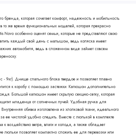
го бренда, которая сочетает комфорт, надежность и мобильность
 в то же время функциональных моделей, которая прекрасно
utis Novo особенно оценят семьи, которые не представляют свою
зделить каждый свой день с малышом, ведь коляска имеет
гажник автомобиля, ведь в сложенном виде займет совсем
ереноску.
- 9кг). Днище спального блока твердое и позволяет плавно
репится к коробу с помощью застежки. Капюшон дополнительно
дождя. Большой капюшон имеет скрытую секцию-сетку, которая
ащитит младенца от солнечных лучей. Удобная ручка для
 Внутренняя обивка изготовлена из хлопковой ткани, идеального
за ее чистотой удобно следить. Вместе с люлькой в комплекте
 к воздействию ветра, влаги и холода, а также обладает
е люльки позволяет компактно сложить ее для перевозки или