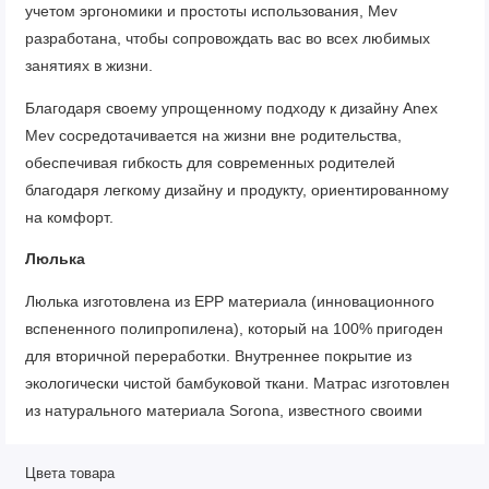
учетом эргономики и простоты использования, Mev
разработана, чтобы сопровождать вас во всех любимых
занятиях в жизни.
Благодаря своему упрощенному подходу к дизайну Anex
Mev сосредотачивается на жизни вне родительства,
обеспечивая гибкость для современных родителей
благодаря легкому дизайну и продукту, ориентированному
на комфорт.
Люлька
Люлька изготовлена из EPP материала (инновационного
вспененного полипропилена), который на 100% пригоден
для вторичной переработки. Внутреннее покрытие из
экологически чистой бамбуковой ткани. Матрас изготовлен
из натурального материала Sorona, известного своими
антибактериальными и дышащими свойствами.
Цвета товара
Прогулочный блок