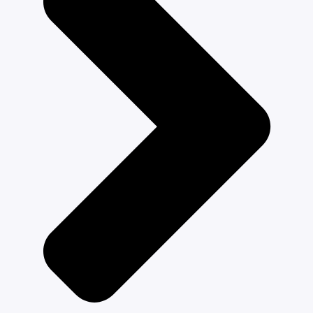
блоком и без адаптеров регулировки высоты):
111.5x59.5х105.5 cм
Вес люльки: 3.3 кг
Вес сиденья: 3.2 кг
Вес рамы с сиденьем: 10.5 кг
Габариты в упаковке
Размеры коробки с люлькой: 470x955x460 мм
Вес брутто коробки с люлькой: 7,9 кг
Вес нетто коробки с люлькой: 9,9 кг
Размеры коробки с рамой: 501х285х743 мм
Вес брутто коробки с рамой: 7,9 кг
Вес нетто коробки с рамой: 9,9 кг
Дополнительные аксессуары (Приобретаются
отдельно!)
Чехол на ножки
Адаптеры для автокресла