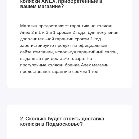
коляски ANEX, приобретенные в
Большой капюшон. Вашему малышу будет тепло и
вашем магазине?
уютно благодаря капюшону прогулочного блока с
дополнительной секцией.
Магазин предоставляет гарантию на коляски
Положение для новорождённых. Спинка сиденья
Anex 2 в 1 и 3 в 1 сроком 2 года. Для получения
регулируется до горизонтального положения для
дополнительной гарантии сроком 1 год
новорождённых.
зарегистрируйте продукт на официальном
Вместительная корзина на 10 кг. Удобно переносите
сайте компании, используя гарантийный талон,
выданный при доставке товара. На
все необходимые вещи благодаря просторной
прогулочные коляски бренда Anex магазин
корзине.
предоставляет гарантию сроком 1 год.
Регулировка высоты люльки и сидения.
Характеристики
Возраст и вес ребенка
Минимальный возраст ребенка: 0+
Максимальный вес ребенка для люльки: 9 кг
2. Сколько будет стоить доставка
коляски в Подмосковье?
Максимальный вес ребенка для прогулочного блока:
22 кг