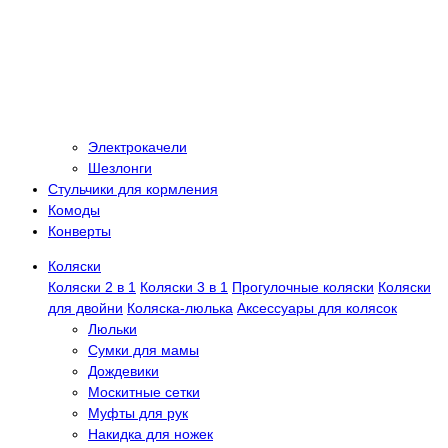
Электрокачели
Шезлонги
Стульчики для кормления
Комоды
Конверты
Коляски
Коляски 2 в 1
Коляски 3 в 1
Прогулочные коляски
Коляски
для двойни
Коляска-люлька
Аксессуары для колясок
Люльки
Сумки для мамы
Дождевики
Москитные сетки
Муфты для рук
Накидка для ножек