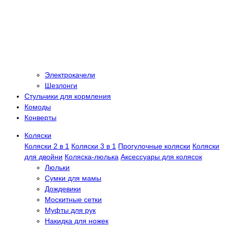
Электрокачели
Шезлонги
Стульчики для кормления
Комоды
Конверты
Коляски
Коляски 2 в 1
Коляски 3 в 1
Прогулочные коляски
Коляски
для двойни
Коляска-люлька
Аксессуары для колясок
Люльки
Сумки для мамы
Дождевики
Москитные сетки
Муфты для рук
Накидка для ножек