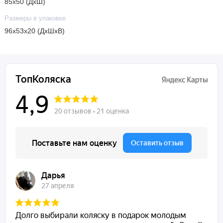
85х50 (ДхШ)
Размеры в упаковке
96х53х20 (ДхШхВ)