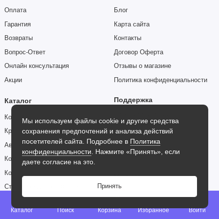
Оплата
Блог
Гарантия
Карта сайта
Возвраты
Контакты
Вопрос-Ответ
Договор Оферта
Онлайн консультация
Отзывы о магазине
Акции
Политика конфиденциальности
Поддержка
Каталог
+7 495 005 90 65
Коляски
Мы используем файлы cookie и другие средства
+7 925 401 26 53
сохранения предпочтений и анализа действий
Кроватки
Обратный звонок
посетителей сайта. Подробнее в
Политика
Автокресла
ЗВОНКИ ПРИНИМАЕМ
конфиденциальности
. Нажмите «Принять», если
Ежедневно с 09:00 до 22:00
Комоды
даете согласие на это.
ОНЛАЙН ШОУ-РУМ
Конверты
Мы в сети
Принять
Стульчики для кормления
0
Электрокачели
Партнер по логистике:
Каталог
Поиск
Корзина
Избранное
Войти
Производители