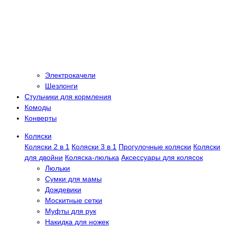
Электрокачели
Шезлонги
Стульчики для кормления
Комоды
Конверты
Коляски
Коляски 2 в 1
Коляски 3 в 1
Прогулочные коляски
Коляски
для двойни
Коляска-люлька
Аксессуары для колясок
Люльки
Сумки для мамы
Дождевики
Москитные сетки
Муфты для рук
Накидка для ножек