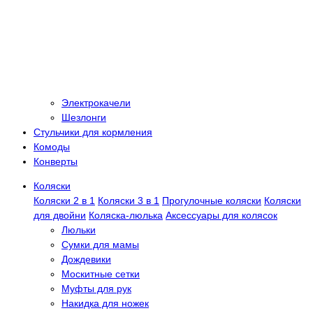
Электрокачели
Шезлонги
Стульчики для кормления
Комоды
Конверты
Коляски
Коляски 2 в 1
Коляски 3 в 1
Прогулочные коляски
Коляски
для двойни
Коляска-люлька
Аксессуары для колясок
Люльки
Сумки для мамы
Дождевики
Москитные сетки
Муфты для рук
Накидка для ножек