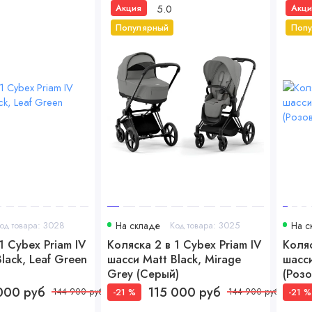
5.0
Акция
Акци
Популярный
Поп
од товара: 3028
На складе
Код товара: 3025
На с
1 Cybex Priam IV
Коляска 2 в 1 Cybex Priam IV
Коляс
lack, Leaf Green
шасси Matt Black, Mirage
шасси
Grey (Серый)
(Розо
000 руб
115 000 руб
-21 %
-21 %
144 900 руб
144 900 руб