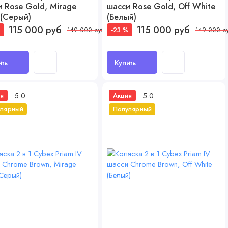
 Rose Gold, Mirage
шасси Rose Gold, Off White
 (Серый)
(Белый)
115 000 руб
115 000 руб
%
-23 %
149 000 руб
149 000 р
ить
Купить
5.0
5.0
я
Акция
улярный
Популярный