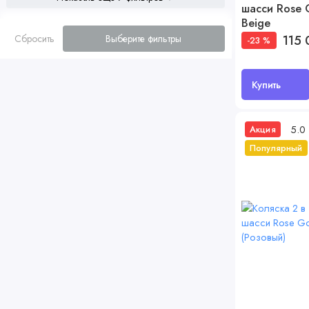
шасси Rose 
Beige
115 
Сбросить
Выберите фильтры
-23 %
Купить
5.0
Акция
Популярный