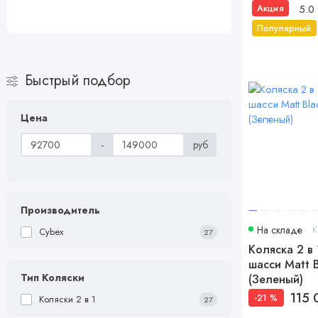
5.0
Акция
Популярный
Быстрый подбор
Цена
-
руб
Производитель
На складе
К
Cybex
27
Коляска 2 в 
шасси Matt B
Тип Коляски
(Зеленый)
115 
-21 %
Коляски 2 в 1
27