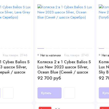
Код товара: 2746
Нет в наличии
Код товара: 2743
Нет 
1 Cybex Balios S
Коляска 2 в 1 Cybex Balios S
Коляс
 шасси Silver,
Lux New 2023 шасси Silver,
Lux 
Серый / шасси
Ocean Blue (Синий / шасси
Sky B
Серебро)
Серы
92 700 руб
92 7
Купить
Куп