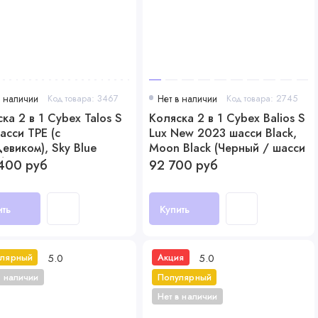
в наличии
Код товара: 3467
Нет в наличии
Код товара: 2745
ка 2 в 1 Cybex Talos S
Коляска 2 в 1 Cybex Balios S
асси TPE (с
Lux New 2023 шасси Black,
евиком), Sky Blue
Moon Black (Черный / шасси
бой)
Черный)
400 руб
92 700 руб
ить
Купить
5.0
5.0
улярный
Акция
в наличии
Популярный
Нет в наличии