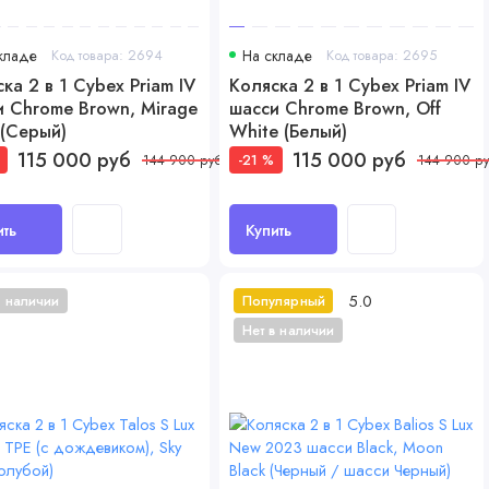
кладе
Код товара: 2694
На складе
Код товара: 2695
ка 2 в 1 Cybex Priam IV
Коляска 2 в 1 Cybex Priam IV
и Chrome Brown, Mirage
шасси Chrome Brown, Off
 (Серый)
White (Белый)
115 000 руб
115 000 руб
-21 %
144 900 руб
144 900 р
ить
Купить
5.0
в наличии
Популярный
Нет в наличии