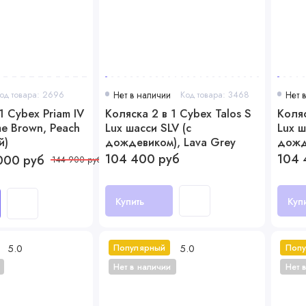
од товара: 2696
Нет в наличии
Код товара: 3468
Нет 
1 Cybex Priam IV
Коляска 2 в 1 Cybex Talos S
Коляс
e Brown, Peach
Lux шасси SLV (с
Lux ш
й)
дождевиком), Lava Grey
дожд
(Серый)
(Голу
104 400 руб
104 
000 руб
144 900 руб
Купить
Куп
5.0
5.0
Популярный
Поп
Нет в наличии
Нет 