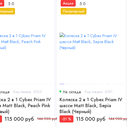
5.0
5.0
я
Акция
улярный
Популярный
кладе
Код товара: 3023
На складе
Код товара: 3031
ка 2 в 1 Cybex Priam IV
Коляска 2 в 1 Cybex Priam IV
 Matt Black, Peach Pink
шасси Matt Black, Sepia
вый)
Black (Черный)
115 000 руб
115 000 руб
-21 %
144 900 руб
144 900 р