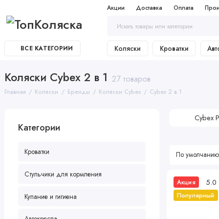
Акции
Доставка
Оплата
Прои
Коляски
Кроватки
Авт
ВСЕ КАТЕГОРИИ
Коляски Cybex 2 в 1
27 товаров
Главная
Коляски
Бренды
Коляски Cybex
Cybex 2 в 1
Cybex P
Категории
Кроватки
Стульчики для кормления
5.0
Акция
Популярный
Купание и гигиена
Автокресла