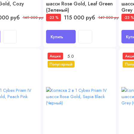
Gold, Cozy
шасси Rose Gold, Leaf Green
шасси
(Зеленый)
Grey
000 руб
115 000 руб
-23 %
-23 
149 000 руб
149 000 руб
Купить
Куп
5.0
Акция
Акци
Популярный
Поп