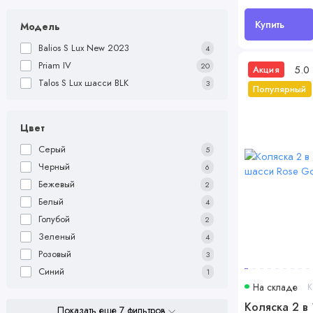
Купить
Модель
Balios S Lux New 2023
4
Priam IV
20
5.0
Акция
Talos S Lux шасси BLK
3
Популярный
Цвет
Серый
5
Черный
6
Бежевый
2
Белый
4
Голубой
2
Зеленый
4
Розовый
3
Синий
1
На складе
К
Коляска 2 в 
Показать еще 7 фильтров