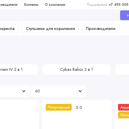
зводители
Контакты
О компании
Поддержка
+7 495 005
Н
окресла
Стульчики для кормления
Производители
riam IV 2 в 1
Cybex Balios 2 в 1
5.0
Популярный
Акци
Поп