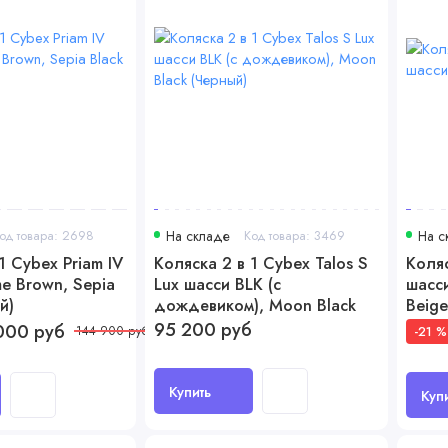
од товара: 2698
На складе
Код товара: 3469
На с
1 Cybex Priam IV
Коляска 2 в 1 Cybex Talos S
Коляс
e Brown, Sepia
Lux шасси BLK (с
шасс
й)
дождевиком), Moon Black
Beige
(Черный)
95 200 руб
000 руб
-21 %
144 900 руб
Купить
Куп