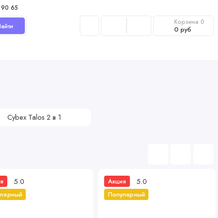
 90 65
Корзина
0
айти
0 руб
Cybex Talos 2 в 1
5.0
5.0
я
Акция
улярный
Популярный