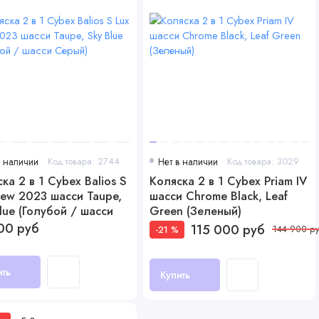
в наличии
Код товара: 2744
Нет в наличии
Код товара: 3029
ка 2 в 1 Cybex Balios S
Коляска 2 в 1 Cybex Priam IV
New 2023 шасси Taupe,
шасси Chrome Black, Leaf
lue (Голубой / шасси
Green (Зеленый)
й)
00 руб
115 000 руб
-21 %
144 900 р
ить
Купить