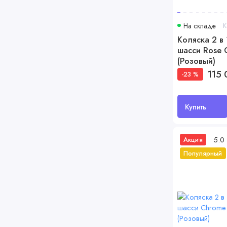
На складе
К
Коляска 2 в 
шасси Rose G
(Розовый)
115 
-23 %
Купить
5.0
Акция
Популярный