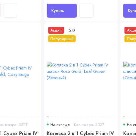
Купить
Куп
5.0
Акция
Акци
Популярный
Поп
од товара: 3527
На складе
Код товара: 3027
На с
1 Cybex Priam IV
Коляска 2 в 1 Cybex Priam IV
Коляс