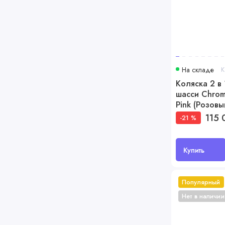
На складе
К
Коляска 2 в 
шасси Chrom
Pink (Розовы
115 
-21 %
Купить
Популярный
Нет в наличии