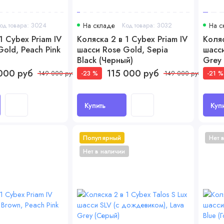
од товара: 3024
На складе
Код товара: 3032
На с
1 Cybex Priam IV
Коляска 2 в 1 Cybex Priam IV
Коляс
old, Peach Pink
шасси Rose Gold, Sepia
шасс
Black (Черный)
Grey
000 руб
115 000 руб
-23 %
-21 %
149 000 руб
149 000 руб
Купить
Куп
Популярный
Нет 
Нет в наличии