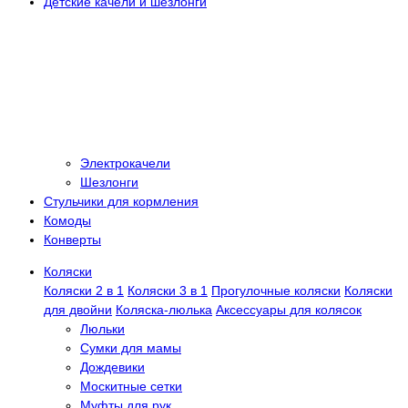
Детские качели и шезлонги
Электрокачели
Шезлонги
Стульчики для кормления
Комоды
Конверты
Коляски
Коляски 2 в 1
Коляски 3 в 1
Прогулочные коляски
Коляски
для двойни
Коляска-люлька
Аксессуары для колясок
Люльки
Сумки для мамы
Дождевики
Москитные сетки
Муфты для рук