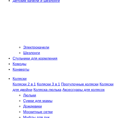
Детские качели и шезлонги
Электрокачели
Шезлонги
Стульчики для кормления
Комоды
Конверты
Коляски
Коляски 2 в 1
Коляски 3 в 1
Прогулочные коляски
Коляски
для двойни
Коляска-люлька
Аксессуары для колясок
Люльки
Сумки для мамы
Дождевики
Москитные сетки
Муфты для рук