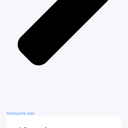
Автокресло
Люлька с накидкой
Прогулочный блок
Теплая накидка на ножки
Шасс с колесами
Корзина для покупок
Дождевик
Москитная сетка
Сумка для мамы
Размеры и вес:
Люлька:
Внутренние размеры (дхшхв): 79х35х22 см
Вес люльки: 4.6 кг
Вес шасси с люлькой 13.1 кг
Напишите нам
Прогулочный блок: