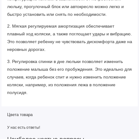
люльку, прогулочный блок или автокресло можно легко и
быстро установить или снять по необходимости.
2. Мягкая регулируемая амортизация обеспечивает
плавный ход коляски, а также поглощает удары и вибрацию.
Это позволяет ребенку не чувствовать дискомфорта даже на
неровных дорогах.
3. Регулировка спинки в дне люльки позволяет изменить
положение малыша без его пробуждения. Это идеально для
случаев, когда ребенок спит и нужно изменить положение
коляски, например, из положения лежа в положение
полусидя.
4. Закрытая объемная корзина предоставляет место для
хранения детских вещей, покупок или просто личных вещей
Цвета товара
родителей. Она защищена от ветра и пыли, что делает
У нас есть ответы!
использование более комфортным и удобным.