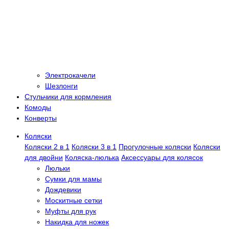
Электрокачели
Шезлонги
Стульчики для кормления
Комоды
Конверты
Коляски
Коляски 2 в 1
Коляски 3 в 1
Прогулочные коляски
Коляски
для двойни
Коляска-люлька
Аксессуары для колясок
Люльки
Сумки для мамы
Дождевики
Москитные сетки
Муфты для рук
Накидка для ножек