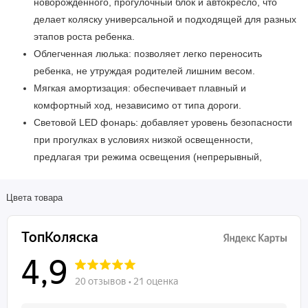
новорожденного, прогулочный блок и автокресло, что
делает коляску универсальной и подходящей для разных
этапов роста ребенка.
Облегченная люлька: позволяет легко переносить
ребенка, не утруждая родителей лишним весом.
Мягкая амортизация: обеспечивает плавный и
комфортный ход, независимо от типа дороги.
Световой LED фонарь: добавляет уровень безопасности
при прогулках в условиях низкой освещенности,
предлагая три режима освещения (непрерывный,
мигающий и проблесковый).
Премиальный дизайн: безупречный внешний вид,
Цвета товара
сочетающий стиль и функциональность.
Дополнительные преимущества:
Регулируемая ручка: можно настроить под любой рост
родителя.
Большой капюшон с козырьком: защищает от солнца и