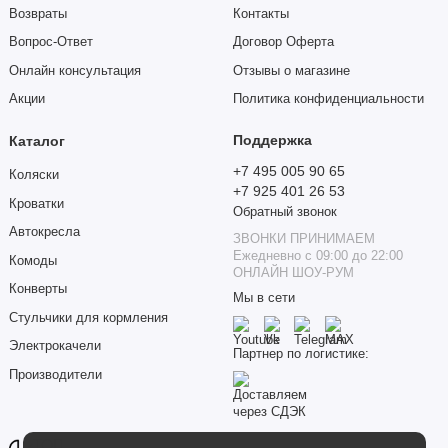
Возвраты
Контакты
родителей, который сочетает в себе лучшие технологии
производства детских колясок.
Вопрос-Ответ
Договор Оферта
Онлайн консультация
Отзывы о магазине
Акции
Политика конфиденциальности
Поддержка
Каталог
+7 495 005 90 65
Коляски
+7 925 401 26 53
Кроватки
Обратный звонок
Автокресла
ЗВОНКИ ПРИНИМАЕМ
Ежедневно с 09:00 до 22:00
Комоды
ОНЛАЙН ШОУ-РУМ
Конверты
Мы в сети
Стульчики для кормления
Электрокачели
Партнер по логистике:
Производители