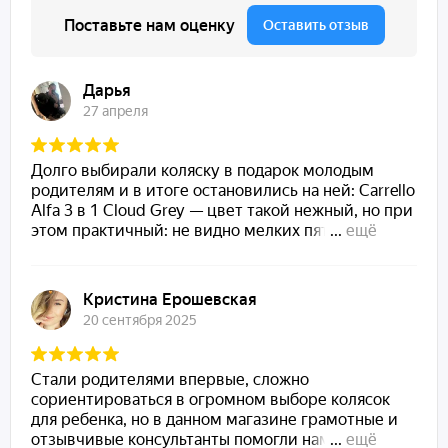
непогоды.
Просторный и удобный сидячий блок: с возможностью
регулировки наклона спинки и подножки.
Вентилируемая конструкция: обеспечивает хорошую
циркуляцию воздуха внутри люльки и прогулочного блока.
Простая система сложения: позволяет легко складывать и
раскладывать коляску для транспортировки и хранения.
Полный набор аксессуаров: сумка для мамы, дождевик,
москитная сетка и чехлы на ноги.
Возраст и вес:
Подходит для детей от рождения до 3-4 лет.
Рассчитана на максимальный вес ребенка до 22 кг.
Габариты
Вес люльки: 5.3 кг
Вес прогулочного блока: 4.3 кг
Вес люльки + шасси: 13.4 кг