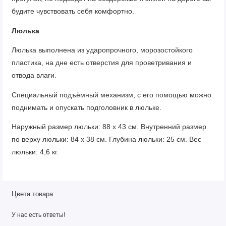
будите чувствовать себя комфортно.
Люлька
Люлька выполнена из ударопрочного, морозостойкого
пластика, на дне есть отверстия для проветривания и
отвода влаги.
Специальный подъёмный механизм, с его помощью можно
поднимать и опускать подголовник в люльке.
Наружный размер люльки: 88 х 43 см. Внутренний размер
по верху люльки: 84 х 38 см. Глубина люльки: 25 см. Вес
люльки: 4,6 кг.
Внутри расположен матрасик в хлопковом чехле, который
легко снимается для стирки.
Цвета товара
Вся внутренняя обшивка выполнена из хлопка, пристёгнута
У нас есть ответы!
молнией, можно снимать для стирки.