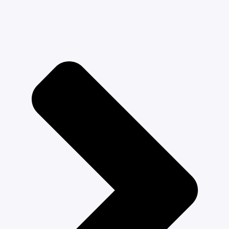
помощью удобного кольца.
Новый надежный тип крепления передних колес, с удобным
фиксатором "кольцо". Система антишок на передних
колёсах.
Фирменная подножка Roan с логотипом.
За счёт хорошей геометрии рама компактна, входит в
большинство дверей и лифтов, но при этом достаточно
устойчива и не заваливается на бордюрах.
Ширина задней оси 60 см, передней 37 см.