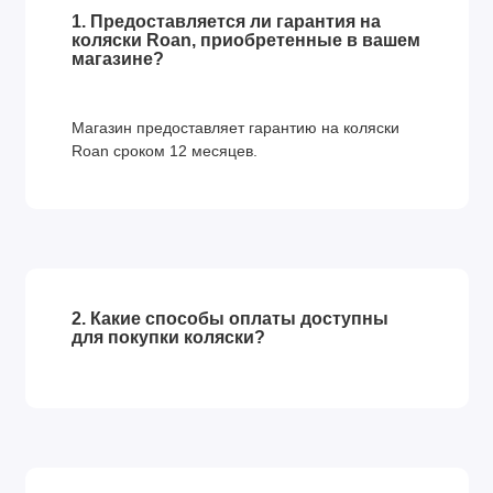
1. Предоставляется ли гарантия на
и удобно крепится к прогулочному блоку на кнопках.
коляски Roan, приобретенные в вашем
магазине?
Автокресло
Автолюлька Avionaut Kite для колясок Roan —
Магазин предоставляет гарантию на коляски
многофункциональное детское автокресло. Автокресло
Roan сроком 12 месяцев.
подходит для детей с рождения до 13 кг (группа 0 +).
Автокресло оснащено новейшими решениями по
безопасности ребенка во время езды в автомобиле, а также
аксессуарами, необходимыми для обеспечения
безопасности и комфорта младенца.
2. Какие способы оплаты доступны
В автомобиле кресло крепится с помощью штатных ремней
для покупки коляски?
безопасности и устанавливает против движения
автомобиля.
Эргономичная ручка с поворотной рукояткой для удобства
переноски автокресла. Удобная система регулировки
ремней безопасности.Классические трёхточечные ремни