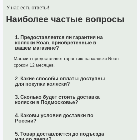
У нас есть ответы!
Прогулочный блок
Наиболее частые вопросы
Основными преимуществами прогулочного блока в коляске SOL
является вес и компактность. Прогулочное сидение можно
установить по направлению движения и против. Регулировка
1. Предоставляется ли гарантия на
коляски Roan, приобретенные в
спинки и подножки позволяет подобрать оптимальное и
вашем магазине?
комфортное положение для ребенка. Прогулочный блок
Магазин предоставляет гарантию на коляски Roan
оснащен чехлом для ножек, удлиняющимся капюшоном и
сроком 12 месяцев.
внутреннем матрасом-вкладышем из специального
«дышащего» материала. По нашей просьбе производитель внес
2. Какие способы оплаты доступны
изменения – добавлена паховая защита.
для покупки коляски?
Автокресло Roan
3. Сколько будет стоить доставка
коляски в Подмосковье?
Автолюлька Avionaut Kite для колясок Roan —
4. Каковы условия доставки по
многофункциональное детское автокресло. Автокресло
России?
подходит для детей с рождения до 13 кг (группа 0 +).
5. Товар доставляется до подъезда
В автомобиле кресло крепится с помощью штатных ремней
или до двери?