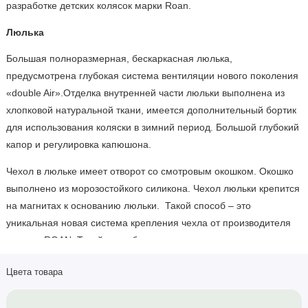
разработке детских колясок марки Roan.
Люлька
Большая полноразмерная, бескаркасная люлька,
предусмотрена глубокая система вентиляции нового поколения
«double Air».Отделка внутренней части люльки выполнена из
хлопковой натуральной ткани, имеется дополнительный бортик
для использования коляски в зимний период. Большой глубокий
капор и регулировка капюшона.
Чехол в люльке имеет отворот со смотровым окошком. Окошко
выполнено из морозостойкого силикона. Чехол люльки крепится
на магнитах к основанию люльки. Такой способ – это
уникальная новая система крепления чехла от производителя
колясок ROAN. Такой способ крепления позволяет моментально
закрепить или снять чехол с люльки.
Цвета товара
Сумка для мамы была разработана специально с учетом
накопленного опыта и мнения мам, вместительная и стильная.