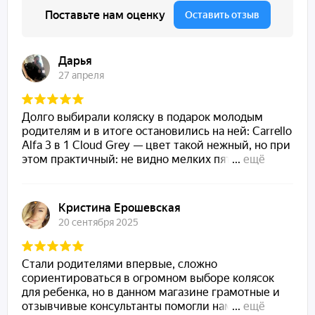
колесе установлен двойной подшипник, что делает ход коляски
беззвучным.
На основании рамы крепится компактная стильная корзина.
Несмотря на свой компактный вид, корзина довольно
вместительная и имеет возможность увеличения.
Комплектация
Сумка
Матрасик для пеленания
Солнцезащитный тент
Москитная сетка
Дождевик
Подстаканник
Автокресло