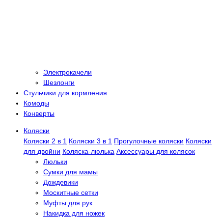
Электрокачели
Шезлонги
Стульчики для кормления
Комоды
Конверты
Коляски
Коляски 2 в 1
Коляски 3 в 1
Прогулочные коляски
Коляски
для двойни
Коляска-люлька
Аксессуары для колясок
Люльки
Сумки для мамы
Дождевики
Москитные сетки
Муфты для рук
Накидка для ножек