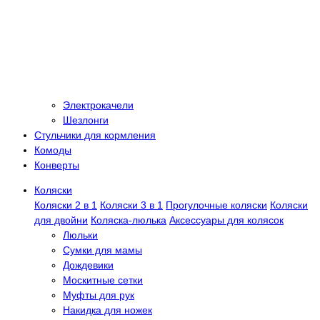
Электрокачели
Шезлонги
Стульчики для кормления
Комоды
Конверты
Коляски
Коляски 2 в 1
Коляски 3 в 1
Прогулочные коляски
Коляски
для двойни
Коляска-люлька
Аксессуары для колясок
Люльки
Сумки для мамы
Дождевики
Москитные сетки
Муфты для рук
Накидка для ножек