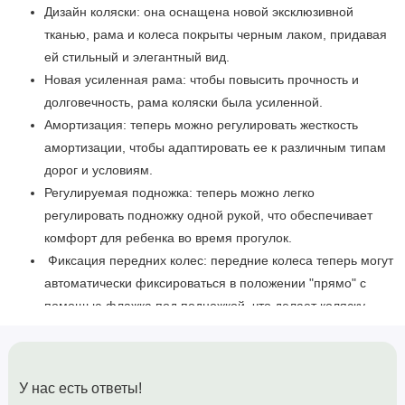
Дизайн коляски: она оснащена новой эксклюзивной
тканью, рама и колеса покрыты черным лаком, придавая
ей стильный и элегантный вид.
Новая усиленная рама: чтобы повысить прочность и
долговечность, рама коляски была усиленной.
Амортизация: теперь можно регулировать жесткость
амортизации, чтобы адаптировать ее к различным типам
дорог и условиям.
Регулируемая подножка: теперь можно легко
регулировать подножку одной рукой, что обеспечивает
комфорт для ребенка во время прогулок.
Фиксация передних колес: передние колеса теперь могут
автоматически фиксироваться в положении "прямо" с
помощью флажка под подножкой, что делает коляску
более устойчивой и легкой в управлении.
Быстрое складывание: благодаря улучшенному
механизму, коляску можно сложить одной рукой, просто
У нас есть ответы!
опустив ручку вперед и собрав ее в компактную форму.