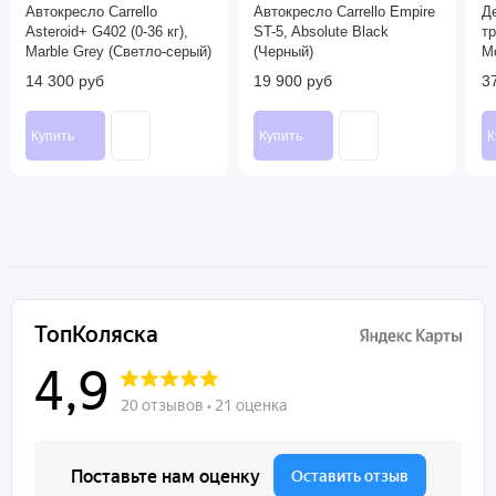
Автокресло Carrello
Автокресло Carrello Empire
Де
Asteroid+ G402 (0-36 кг),
ST-5, Absolute Black
т
Marble Grey (Светло-серый)
(Черный)
M
14 300 руб
19 900 руб
3
Купить
Купить
К