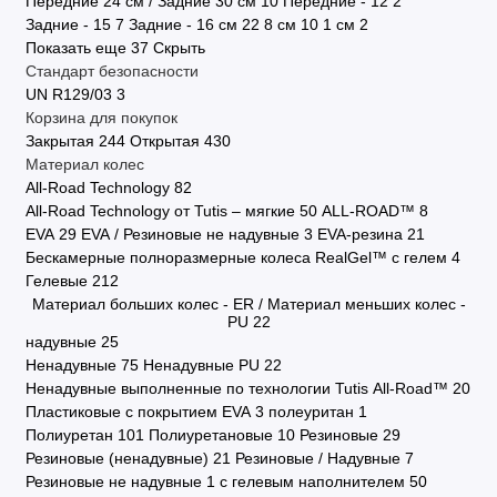
Передние 24 см / Задние 30 см
10
Передние - 12
2
Задние - 15
7
Задние - 16 см
22
8 см
10
1 см
2
Показать еще 37
Скрыть
Стандарт безопасности
UN R129/03
3
Корзина для покупок
Закрытая
244
Открытая
430
Материал колес
All-Road Technology
82
All-Road Technology от Tutis – мягкие
50
ALL-ROAD™
8
EVA
29
EVA / Резиновые не надувные
3
EVA-резина
21
Бескамерные полноразмерные колеса RealGel™ с гелем
4
Гелевые
212
Материал больших колес - ER / Материал меньших колес -
PU
22
надувные
25
Ненадувные
75
Ненадувные PU
22
Ненадувные выполненные по технологии Tutis All-Road™
20
Пластиковые с покрытием EVA
3
полеуритан
1
Полиуретан
101
Полиуретановые
10
Резиновые
29
Резиновые (ненадувные)
21
Резиновые / Надувные
7
Резиновые не надувные
1
с гелевым наполнителем
50