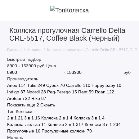
Коляска прогулочная Carrello Delta
CRL-5517, Coffee Black (Черный)
Главная
Коляски
Коляска прогулочная Carrello Delta CRL-5517, Coffe
Быстрый подбор
8900
-
153900
руб
Цена
-
руб
Производитель
Anex
114
Tutis
249
Cybex
70
Carrello
110
Happy baby
10
Indigo
37
Noordi
28
Peg-Perego
15
Rant
59
Roan
122
Aroteam
22
Riko
87
Показать еще 2
Скрыть
Тип Коляски
2 в 1
21
3 в 1
16
Коляска 2 в 1
4
Коляска 3 в 1
4
Коляска-люлька
11
Коляски 2 в 1
317
Коляски 3 в 1
234
Прогулочные
16
Прогулочные коляски
79
Модель