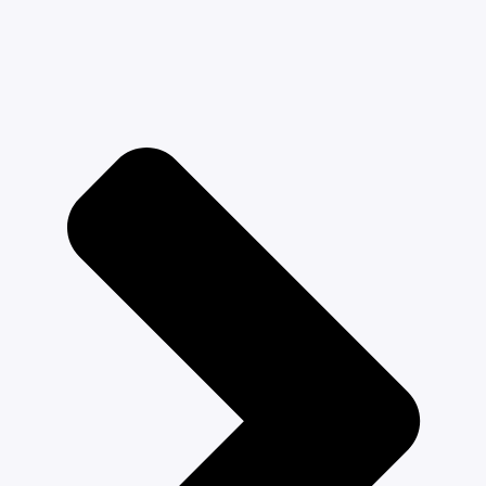
нажатия
Компактное сложение книжкой
Защита от раскладывания
Регулируемая родительская ручка
Колеса EVA с амортизацией на всех колесах
Передние колеса поворотные
Комплектация
Прогулочный блок
Накидка на ножки
Рама
Колеса
Габариты
Размер в разложенном виде (Д х Ш х В): 80 x 50 x 103
см
Размер в сложенном виде (Д х Ш х В): 42 x 50 x 58 см
Размер сиденья, (Д х Ш): 85 x 35 см