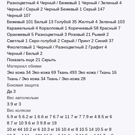
Разноцветный
4
Черный / Бежевый
1
Черный / Зеленый
4
Черный / Серый
2
Черный Бежевый
1
Серый
147
Черный
107
Бежевый
101
Белый
13
Голубой
35
Желтый
4
Зеленый
103
Карамельный
4
Коралловый
1
Коричневый
58
Красный
7
Оранжевый
5
Разноцветный
3
Розовый
21
Рыжий
2
Светлый
1
Серо-голубой
2
Серый / Принт
2
Синий
37
Фиолетовый
1
Черный / Разноцветный
2
Графит
4
Черный / Белый
2
Показать еще 21
Скрыть
Материал обивки
Эко кожа
34
Эко-кожа
69
Ткань
493
Эко кожа / Ткань
16
Ткань / Эко кожа
34
Ткань / Эко-кожа
28
Боковая защита
Да
3
Вес автолюльки
3.9 кг
3
Вес коляски
5.9 кг
5
6.2 кг
1
6.6 кг
7
6.7 кг
11
7 кг
7
7.9 кг
4
8.5 кг
6
8.7 кг
10
9.6 кг
3
9.8 кг
19
10 кг
44
10.2 кг
6
10.3 кг
16
10.4 кг
8
10.5
14
10.5 кг
8