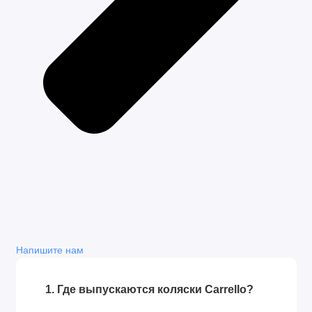
Вес коляски: 8.5 кг
Максимальная нагрузка: 22 кг
Диметр передних колёс: 19 см
Диметр задних колёс: 21 см
Напишите нам
1. Где выпускаются коляски Carrello?