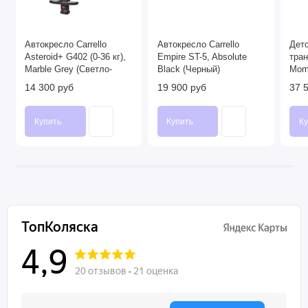
Автокресло Carrello
Автокресло Carrello
Детс
Asteroid+ G402 (0-36 кг),
Empire ST-5, Absolute
тра
Marble Grey (Светло-
Black (Черный)
Mom
серый)
14 300 руб
19 900 руб
37 
Купить
Купить
Ку