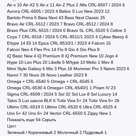
Air-x
10
Air-X2
5
Air-z
11
Air-Z Plus
2
Alfa CRL-6507 / 2024
6
Aurora CRL-6505 / 2023
4
Balios S Lux New 2023
12
Bartolo Prima
5
Bass Next
43
Bass Next Classic
25
Bravo Air CRL-5512 / 2023
7
Bravo CRL-8512 / 2024
8
Bravo Plus CRL-5515 / 2024
6
Bravo SL CRL-5520
5
Celine
3
Coya
7
CRL-6518 / 2024
5
CRL-8511/1 2023
4
Cybex Beezy
6
E/type
14
Eli
14
Epica CRL-8510/1 / 2023
4
Falcon
15
Falcon Neo
4
Flex Pro
14
Flo
8
Gio
4
Gio Plus
8
iQ Basic New
4
iQ Premium
8
iQ Premium New
10
Jogo
4
l/type
10
Leo Plus
20
Libelle
5
M/type
10
Melio
1
Mev
8
Mimi Style Galaxy
6
Mio 3 Plus
16
Mommer Pro
3
Nanni 2023
6
Nanni 7
30
Novo
26
Novo Leather 2023
8
Omega + CRL-6540
5
Omega + CRL-6545
5
Omega CRL-6530
4
Omega+ CRL-6540/1
1
Priam IV
23
Sigma CRL-6509 / 2024
5
Sol
32
Sol Lux
8
Sol Luxury
14
Talos S Lux шасси BLK
6
Tutis Viva 5+
24
Tutis Viva 6+
26
Ultimo CRL-6519
5
Ultimo CRL-6520
6
Ultra CRL-6525
4
Uno 5+
42
Uno 6+
24
Vector CRL-6550
5
Zippy New
1
Показать еще 54
Скрыть
Цвет
Зеленый / Коричневый
2
Молочный
2
Пудровый
1