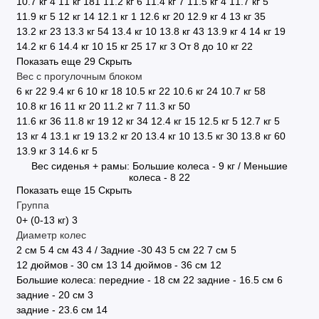
10.7 кг
4
11 кг
181
11.2 кг
6
11.4 кг
7
11.5 кг
4
11.7 кг
5
11.9 кг
5
12 кг
14
12.1 кг
1
12.6 кг
20
12.9 кг
4
13 кг
35
13.2 кг
23
13.3 кг
54
13.4 кг
10
13.8 кг
43
13.9 кг
4
14 кг
19
14.2 кг
6
14.4 кг
10
15 кг
25
17 кг
3
От 8 до 10 кг
22
Показать еще 29
Скрыть
Вес с прогулочным блоком
6 кг
22
9.4 кг
6
10 кг
18
10.5 кг
22
10.6 кг
24
10.7 кг
58
10.8 кг
16
11 кг
20
11.2 кг
7
11.3 кг
50
11.6 кг
36
11.8 кг
19
12 кг
34
12.4 кг
15
12.5 кг
5
12.7 кг
5
13 кг
4
13.1 кг
19
13.2 кг
20
13.4 кг
10
13.5 кг
30
13.8 кг
60
13.9 кг
3
14.6 кг
5
Вес сиденья + рамы: Большие колеса - 9 кг / Меньшие
колеса - 8
22
Показать еще 15
Скрыть
Группа
0+ (0-13 кг)
3
Диаметр колес
2 см
5
4 см
43
4 / Задние -30
43
5 см
22
7 см
5
12 дюймов - 30 см
13
14 дюймов - 36 см
12
Большие колеса: передние - 18 см
22
задние - 16.5 см
6
задние - 20 см
3
задние - 23.6 см
14