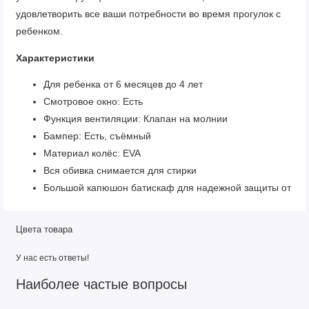
удовлетворить все ваши потребности во время прогулок с
ребенком.
Характеристики
Для ребенка от 6 месяцев до 4 лет
Смотровое окно: Есть
Функция вентиляции: Клапан на молнии
Бампер: Есть, съёмный
Материал колёс: EVA
Вся обивка снимается для стирки
Большой капюшон батискаф для надежной защиты от
непогоды
Смотровое окошко и вентиляционный клапан
Цвета товара
Механическая спинка с положением для сна
Регулируемая подножка с элементами из эко-кожи
У нас есть ответы!
5-ти точечные ремни безопасности
Наиболее частые вопросы
Съемный бампер из эко-кожи
Автоматическое сложение коляски с помощью одного