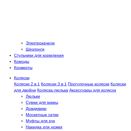
Электрокачели
Шезлонги
Стульчики для кормления
Комоды
Конверты
Коляски
Коляски 2 в 1
Коляски 3 в 1
Прогулочные коляски
Коляски
для двойни
Коляска-люлька
Аксессуары для колясок
Люльки
Сумки для мамы
Дождевики
Москитные сетки
Муфты для рук
Накидка для ножек