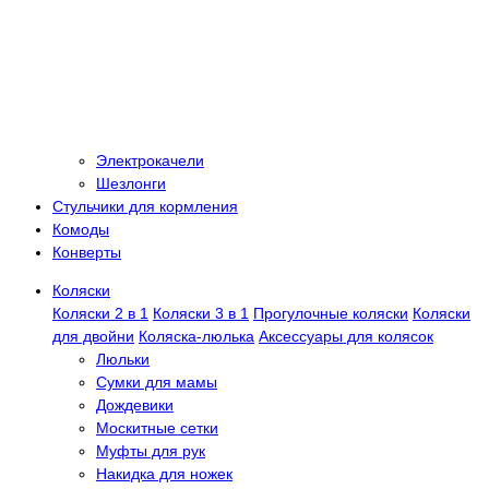
Электрокачели
Шезлонги
Стульчики для кормления
Комоды
Конверты
Коляски
Коляски 2 в 1
Коляски 3 в 1
Прогулочные коляски
Коляски
для двойни
Коляска-люлька
Аксессуары для колясок
Люльки
Сумки для мамы
Дождевики
Москитные сетки
Муфты для рук
Накидка для ножек