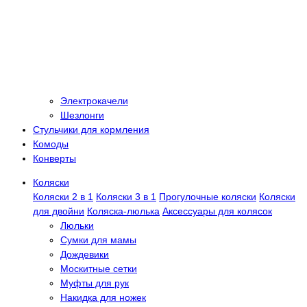
Электрокачели
Шезлонги
Стульчики для кормления
Комоды
Конверты
Коляски
Коляски 2 в 1
Коляски 3 в 1
Прогулочные коляски
Коляски
для двойни
Коляска-люлька
Аксессуары для колясок
Люльки
Сумки для мамы
Дождевики
Москитные сетки
Муфты для рук
Накидка для ножек