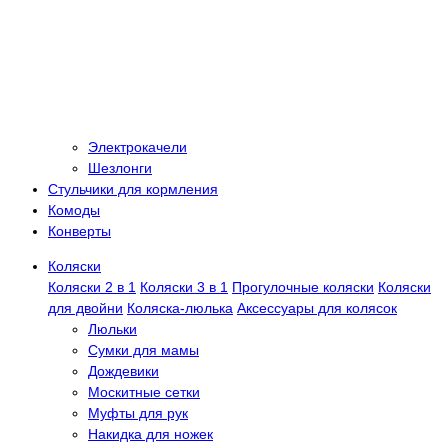
Электрокачели
Шезлонги
Стульчики для кормления
Комоды
Конверты
Коляски
Коляски 2 в 1
Коляски 3 в 1
Прогулочные коляски
Коляски
для двойни
Коляска-люлька
Аксессуары для колясок
Люльки
Сумки для мамы
Дождевики
Москитные сетки
Муфты для рук
Накидка для ножек