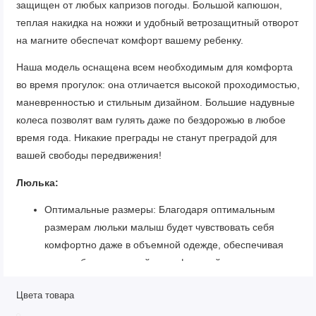
защищен от любых капризов погоды. Большой капюшон,
теплая накидка на ножки и удобный ветрозащитный отворот
на магните обеспечат комфорт вашему ребенку.
Наша модель оснащена всем необходимым для комфорта
во время прогулок: она отличается высокой проходимостью,
маневренностью и стильным дизайном. Большие надувные
колеса позволят вам гулять даже по бездорожью в любое
время года. Никакие преграды не станут преградой для
вашей свободы передвижения!
Люлька:
Оптимальные размеры: Благодаря оптимальным
размерам люльки малыш будет чувствовать себя
комфортно даже в объемной одежде, обеспечивая
ему свободу движений и комфортный сон.
Ветрозащитный отворот: Инновационный
Цвета товара
ветрозащитный отворот на магните надежно
защищает вашего от непогоды, сохраняя тепло и