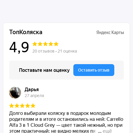
Дождевик
Москитная сетка
Подстаканник
Сумка для мамы
Габариты:
Размер коляски в собранном виде: 106 х 60 х 121 см
Диаметр передних колес: 25.4 см
Диаметр задних колес: 30.5 см
Вес коляски: 13 кг
Вес рамы с колесами: 9 кг
Вес люльки: 4 кг
Вес прогулочного блока: 5 кг