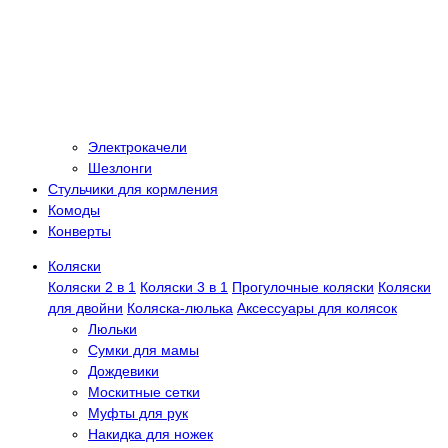
Электрокачели
Шезлонги
Стульчики для кормления
Комоды
Конверты
Коляски
Коляски 2 в 1
Коляски 3 в 1
Прогулочные коляски
Коляски
для двойни
Коляска-люлька
Аксессуары для колясок
Люльки
Сумки для мамы
Дождевики
Москитные сетки
Муфты для рук
Накидка для ножек