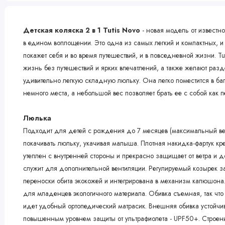
Детская коляска 2 в 1 Tutis Novo
- новая модель от известно
в едином воплощении. Это одна из самых легкий и компактных, и
покажет себя и во время путешествий, и в повседневной жизни. T
жизнь без путешествий и ярких впечатлений, а также желают ра
удивительно легкую складную люльку. Она легко поместится в ба
немного места, а небольшой вес позволяет брать ее с собой как п
Люлька
Подходит для детей с рождения до 7 месяцев (максимальный вес 
покачивать люльку, укачивая малыша. Плотная накидка-фартук к
утеплен с внутренней стороны и прекрасно защищает от ветра и 
служит для дополнительной вентиляции. Регулируемый козырек з
переноски обита экокожей и интегрирована в механизм капюшона.
для младенцев экологичного материала. Обивка съемная, так что 
идет удобный ортопедический матрасик. Внешняя обивка устойчива
повышенным уровнем защиты от ультрафиолета - UPF50+. Строени