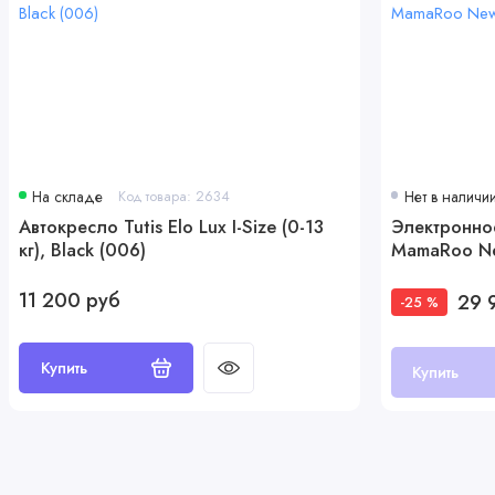
Подстаканник
На складе
Код товара: 2634
Нет в наличи
Автокресло Tutis Elo Lux I-Size (0-13
Электронно
кг), Black (006)
MamaRoo N
11 200 руб
29 
-25 %
Купить
Купить