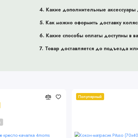
ей и небольшим весом - 8,1 кг. Комплексная система
4. Какие дополнительные аксессуары 
риятным. Она позволяет погасить тряску практически на любом
Пружинная амортизация на задних колесах обеспечивает
5. Как можно оформить доставку коля
сит толчки при столкновении с твердыми предметами, например,
жира. Крупные гелевые колеса с широкими протекторами
6. Какие способы оплаты доступны в в
з небольшие препятствия и ездить по рассыпчатому грунту. Кроме
7. Товар доставляется до подъезда ил
й и приятной для ребенка. Эргономичной формы ручка покрыта
ановится нестерпимо холодной на морозе. Она регулируется по
ять с коляской Tutis Novo. Фирменный тормоз ONE-CLICK позволяет
этом, он не портит и не пачкает обувь. Передние колеса
озволяет совершать резкие повороты. С помощью специальных
ая крытая корзина для вещей позволит взять с собой все
Популярный
и