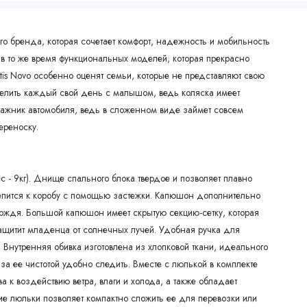
го бренда, которая сочетает комфорт, надежность и мобильность
 в то же время функциональных моделей, которая прекрасно
utis Novo особенно оценят семьи, которые не представляют свою
зделить каждый свой день с малышом, ведь коляска имеет
гажник автомобиля, ведь в сложенном виде займет совсем
ереноску.
- 9кг). Днище спального блока твердое и позволяет плавно
репится к коробу с помощью застежки. Капюшон дополнительно
дождя. Большой капюшон имеет скрытую секцию-сетку, которая
ащитит младенца от солнечных лучей. Удобная ручка для
 Внутренняя обивка изготовлена из хлопковой ткани, идеального
за ее чистотой удобно следить. Вместе с люлькой в комплекте
 к воздействию ветра, влаги и холода, а также обладает
е люльки позволяет компактно сложить ее для перевозки или