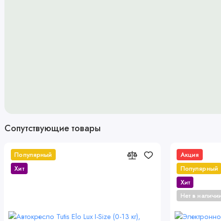
позволило достичь идеального баланса между крепкой конструкци
амортизации делает управление коляской удивительно легким и п
дорожном покрытии, обеспечив маленькому пассажиру комфорт. 
плавный ход коляски. Система "антишок" на передних колесах га
бордюрами или камнями, оберегая спокойствие маленького пасса
устойчивы к повреждениям и позволяют без труда проходить чере
того, они дополняют систему амортизации, делая поездку плавно
мягкой и приятной на ощупь экокожей, которая не дубеет и не ст
высоте, так что и низким, и высоким родителям будет удобно гул
быстро, одним нажатием ноги, заблокировать колеса коляски. При 
Сопутствующие товары
свободно вращаются, что делает коляску очень маневренной и п
рычажков их можно зафиксировать в положении "прямо". Просторн
необходимое и защитит вещи от грязи, брызг, дождя и снега.
Популярный
Акция
Хит
Популярный
Комплектация
Хит
Дождевик на люльку и сиденье
Нет в наличи
Антимоскитная сетка на люльку и прогулочный блок
Сумка для мамы