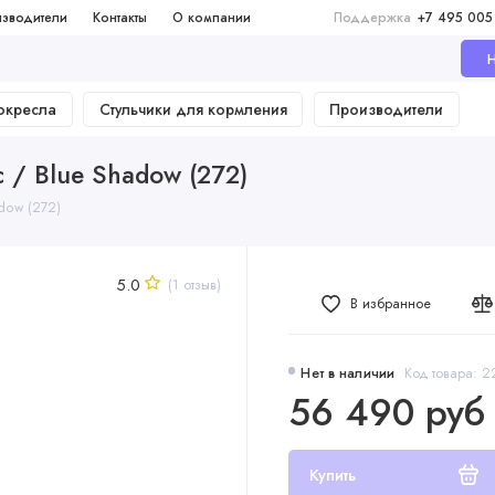
зводители
Контакты
О компании
Поддержка
+7 495 005
Н
окресла
Стульчики для кормления
Производители
ic / Blue Shadow (272)
adow (272)
5.0
(1 отзыв)
В избранное
Нет в наличии
Код товара: 
56 490 руб
Купить