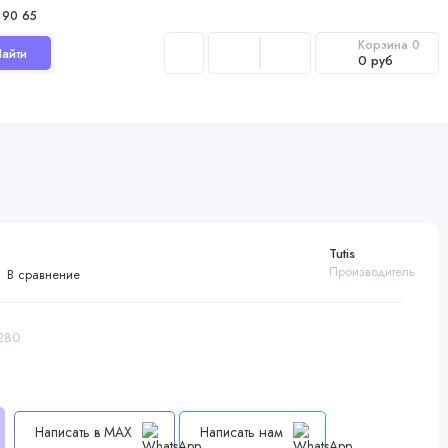
 90 65
Корзина
0
айти
0 руб
Tutis
Производитель
В сравнение
2280
Написать в MAX
Написать нам