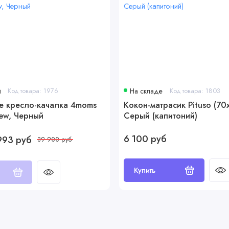
и
Код товара: 1976
На складе
Код товара: 1803
е кресло-качалка 4moms
Кокон-матрасик Pituso (70
ew, Черный
Серый (капитоний)
6 100 руб
993 руб
39 900 руб
Купить