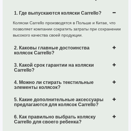
Максимальная нагрузка на коляску 22 кг
Спинка регулируется в 3-х положениях
1. Где выпускаются коляски Carrello?
Подножка поднимается
5-ти точечные ремни безопасности
Коляски Carrello производятся в Польше и Китае, что
позволяет компании сократить затраты при сохранении
Съемный бампер
высокого качества своей продукции.
Межножный ограничитель от сползания
Большой капюшон с козырьком, дополнительной секцией
2. Каковы главные достоинства
для увеличения капюшона и смотровым окошком
колясок Carrello?
В задней части капюшона вентиляционное окошко
3. Какой срок гарантии на коляски
Светоотражающие элементы
Carrello?
Текстиль коляски, а именно сиденье и капюшон, легко
снимаются для чистки и ухода
4. Можно ли стирать текстильные
элементы колясок?
Все колеса надувные с протекторам
Пружинная амортизация
5. Какие дополнительные аксессуары
Передние колеса поворотные с фиксацией
предлагаются для колясок Carrello?
Ножной тормоз
6. Как правильно выбрать коляску
Корзина с плотным дном имеет кармашек,
Carrello для своего ребенка?
закрывающийся на молнию