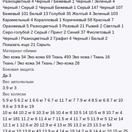
Разноцветный
4
Черный / Бежевый
1
Черный / Зеленый
4
Черный / Серый
2
Черный Бежевый
1
Серый
147
Черный
107
Бежевый
101
Белый
13
Голубой
35
Желтый
4
Зеленый
103
Карамельный
4
Коралловый
1
Коричневый
58
Красный
7
Оранжевый
5
Разноцветный
3
Розовый
21
Рыжий
2
Светлый
1
Серо-голубой
2
Серый / Принт
2
Синий
37
Фиолетовый
1
Черный / Разноцветный
2
Графит
4
Черный / Белый
2
Показать еще 21
Скрыть
Материал обивки
Эко кожа
34
Эко-кожа
69
Ткань
493
Эко кожа / Ткань
16
Ткань / Эко кожа
34
Ткань / Эко-кожа
28
Боковая защита
Да
3
Вес автолюльки
3.9 кг
3
Вес коляски
5.9 кг
5
6.2 кг
1
6.6 кг
7
6.7 кг
11
7 кг
7
7.9 кг
4
8.5 кг
6
8.7 кг
10
9.6 кг
3
9.8 кг
19
10 кг
44
10.2 кг
6
10.3 кг
16
10.4 кг
8
10.5
14
10.5 кг
8
10.7 кг
4
11 кг
181
11.2 кг
6
11.4 кг
7
11.5 кг
4
11.7 кг
5
11.9 кг
5
12 кг
14
12.1 кг
1
12.6 кг
20
12.9 кг
4
13 кг
35
13.2 кг
23
13.3 кг
54
13.4 кг
10
13.8 кг
43
13.9 кг
4
14 кг
19
14.2 кг
6
14.4 кг
10
15 кг
25