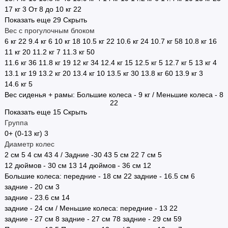
17 кг
3
От 8 до 10 кг
22
Показать еще 29
Скрыть
Вес с прогулочным блоком
6 кг
22
9.4 кг
6
10 кг
18
10.5 кг
22
10.6 кг
24
10.7 кг
58
10.8 кг
16
11 кг
20
11.2 кг
7
11.3 кг
50
11.6 кг
36
11.8 кг
19
12 кг
34
12.4 кг
15
12.5 кг
5
12.7 кг
5
13 кг
4
13.1 кг
19
13.2 кг
20
13.4 кг
10
13.5 кг
30
13.8 кг
60
13.9 кг
3
14.6 кг
5
Вес сиденья + рамы: Большие колеса - 9 кг / Меньшие колеса - 8
22
Показать еще 15
Скрыть
Группа
0+ (0-13 кг)
3
Диаметр колес
2 см
5
4 см
43
4 / Задние -30
43
5 см
22
7 см
5
12 дюймов - 30 см
13
14 дюймов - 36 см
12
Большие колеса: передние - 18 см
22
задние - 16.5 см
6
задние - 20 см
3
задние - 23.6 см
14
задние - 24 см / Меньшие колеса: передние - 13
22
задние - 27 cм
8
задние - 27 см
78
задние - 29 см
59