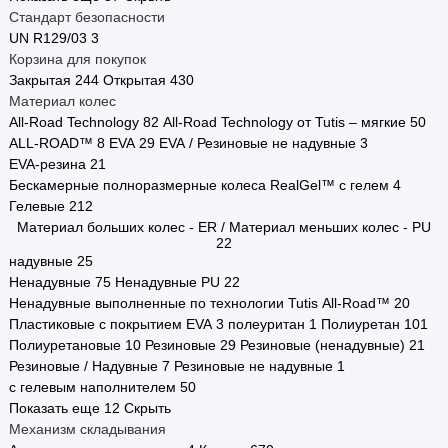
Стандарт безопасности
UN R129/03
3
Корзина для покупок
Закрытая
244
Открытая
430
Материал колес
All-Road Technology
82
All-Road Technology от Tutis – мягкие
50
ALL-ROAD™
8
EVA
29
EVA / Резиновые не надувные
3
EVA-резина
21
Бескамерные полноразмерные колеса RealGel™ с гелем
4
Гелевые
212
Материал больших колес - ER / Материал меньших колес - PU
22
надувные
25
Ненадувные
75
Ненадувные PU
22
Ненадувные выполненные по технологии Tutis All-Road™
20
Пластиковые с покрытием EVA
3
полеуритан
1
Полиуретан
101
Полиуретановые
10
Резиновые
29
Резиновые (ненадувные)
21
Резиновые / Надувные
7
Резиновые не надувные
1
с гелевым наполнителем
50
Показать еще 12
Скрыть
Механизм складывания