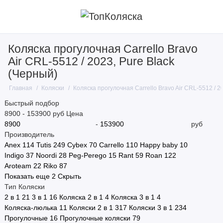
Коляска прогулочная Carrello Bravo
Air CRL-5512 / 2023, Pure Black
(Черный)
Главная
Коляски
Коляска прогулочная Carrello Bravo Air CRL-5512 / 2
Быстрый подбор
8900
-
153900
руб
Цена
-
руб
Производитель
Anex
114
Tutis
249
Cybex
70
Carrello
110
Happy baby
10
Indigo
37
Noordi
28
Peg-Perego
15
Rant
59
Roan
122
Aroteam
22
Riko
87
Показать еще 2
Скрыть
Тип Коляски
2 в 1
21
3 в 1
16
Коляска 2 в 1
4
Коляска 3 в 1
4
Коляска-люлька
11
Коляски 2 в 1
317
Коляски 3 в 1
234
Прогулочные
16
Прогулочные коляски
79