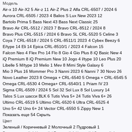
Модель
Air-x
10
Air-X2
5
Air-z
11
Air-Z Plus
2
Alfa CRL-6507 / 2024
6
Aurora CRL-6505 / 2023
4
Balios S Lux New 2023
12
Bartolo Prima
5
Bass Next
43
Bass Next Classic
25
Bravo Air CRL-5512 / 2023
7
Bravo CRL-8512 / 2024
8
Bravo Plus CRL-5515 / 2024
6
Bravo SL CRL-5520
5
Celine
3
Coya
7
CRL-6518 / 2024
5
CRL-8511/1 2023
4
Cybex Beezy
6
E/type
14
Eli
14
Epica CRL-8510/1 / 2023
4
Falcon
15
Falcon Neo
4
Flex Pro
14
Flo
8
Gio
4
Gio Plus
8
iQ Basic New
4
iQ Premium
8
iQ Premium New
10
Jogo
4
l/type
10
Leo Plus
20
Libelle
5
M/type
10
Melio
1
Mev
8
Mimi Style Galaxy
6
Mio 3 Plus
16
Mommer Pro
3
Nanni 2023
6
Nanni 7
30
Novo
26
Novo Leather 2023
8
Omega + CRL-6540
5
Omega + CRL-6545
5
Omega CRL-6530
4
Omega+ CRL-6540/1
1
Priam IV
23
Sigma CRL-6509 / 2024
5
Sol
32
Sol Lux
8
Sol Luxury
14
Talos S Lux шасси BLK
6
Tutis Viva 5+
24
Tutis Viva 6+
26
Ultimo CRL-6519
5
Ultimo CRL-6520
6
Ultra CRL-6525
4
Uno 5+
42
Uno 6+
24
Vector CRL-6550
5
Zippy New
1
Показать еще 54
Скрыть
Цвет
Зеленый / Коричневый
2
Молочный
2
Пудровый
1