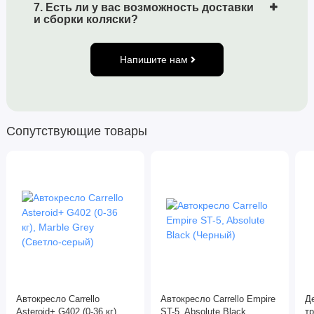
Супер быстрое и удобное сложение
7. Есть ли у вас возможность доставки
и сборки коляски?
В сложенном виде коляска устойчива, и не занимает
много места
В комплекте: Чехол на ножки, подстаканник,
Напишите нам
антимоскитная сетка
Габариты
Размеры прогулочного блока: 88х36х21 см (ДхШхГ)
Сопутствующие товары
Вес 11,4 кг
Автокресло Carrello
Автокресло Carrello Empire
Де
Asteroid+ G402 (0-36 кг),
ST-5, Absolute Black
т