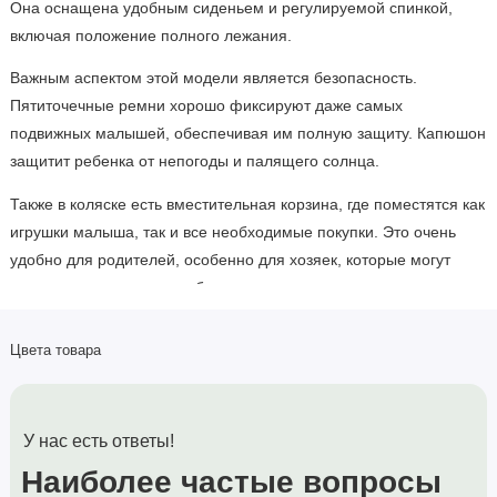
Она оснащена удобным сиденьем и регулируемой спинкой,
включая положение полного лежания.
Важным аспектом этой модели является безопасность.
Пятиточечные ремни хорошо фиксируют даже самых
подвижных малышей, обеспечивая им полную защиту. Капюшон
защитит ребенка от непогоды и палящего солнца.
Также в коляске есть вместительная корзина, где поместятся как
игрушки малыша, так и все необходимые покупки. Это очень
удобно для родителей, особенно для хозяек, которые могут
легко разместить все необходимое в коляске.
В целом, прогулочная коляска Carrello Bravo Air CRL-5512 (2023
Цвета товара
года) - это стильный и функциональный выбор для молодых
родителей, которые ценят комфорт, безопасность и удобство во
время прогулок со своим малышом.
У нас есть ответы!
Характеристики
Наиболее частые вопросы