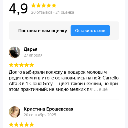
крепкой металлической рамой, обеспечивая плавное
и бесшумное передвижение по дому. Колеса прошли
проверку на прочность и соответствуют стандартам
безопасности.
Удобный хват: Круглые ламели по всему периметру
кроватки делают ее удобной для захвата малышом,
когда он начинает исследовать окружающий мир.
Для юных исследователей: Четыре съемные ламели
на передней спинке создают отверстие для более
подросшего ребенка.
Бережная защита: Специальные накладки на бортах
кроватки защищают в период прорезывания зубов.
Природная чистота: Кроватка изготовлена из цельной
ольхи и покрыта высококачественной акриловой
эмалью на водной основе Helios (HIDROHEL ECO), что
гарантирует безопасность и экологическое
соответствие.
Особенности: