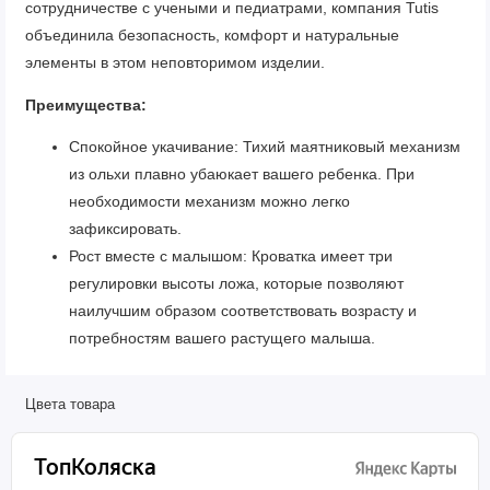
сотрудничестве с учеными и педиатрами, компания Tutis
объединила безопасность, комфорт и натуральные
элементы в этом неповторимом изделии.
Преимущества:
Спокойное укачивание: Тихий маятниковый механизм
из ольхи плавно убаюкает вашего ребенка. При
необходимости механизм можно легко
зафиксировать.
Рост вместе с малышом: Кроватка имеет три
регулировки высоты ложа, которые позволяют
наилучшим образом соответствовать возрасту и
потребностям вашего растущего малыша.
Комфортный доступ: Передняя стенка с тремя
уровнями регулировки может быть полностью снята за
Цвета товара
пару секунд, обеспечивая легкий доступ к младенцу.
Тихая мобильность: Кроватка оснащена резиновыми
колесами с тормозами на всех четырех колесах и