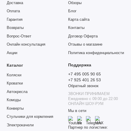
Доставка
Обзоры
Характеристики:
Оплата
Блог
Для детей: от 0 до 3 лет;
Гарантия
Карта сайта
Вес кроватки: 31 кг;
Возвраты
Контакты
Размер спального места (ДхШ): 120х60 см;
Вопрос-Ответ
Договор Оферта
Размер в собранном виде (ДхШхВ): 1250х670х920 мм
Онлайн консультация
Отзывы о магазине
(без колес);
Акции
Политика конфиденциальности
Материал кроватки: массив ольхи;
Колеса: 4 шт с тормозом;
Поддержка
Каталог
Гарантия: 12 месяцев;
+7 495 005 90 65
Коляски
Изготовлено в Республике Беларусь для TUTIS.
+7 925 401 26 53
Кроватки
Обратный звонок
Автокресла
ЗВОНКИ ПРИНИМАЕМ
Ежедневно с 09:00 до 22:00
Комоды
ОНЛАЙН ШОУ-РУМ
Конверты
Мы в сети
Стульчики для кормления
Электрокачели
Партнер по логистике: