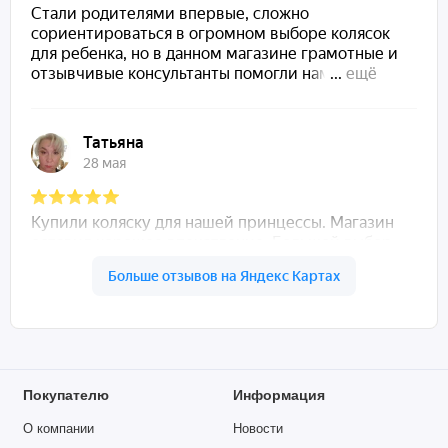
Тихий и долговечный маятниковый механизм из
натуральной ольхи.
Возможность блокировки маятника с обеих сторон.
Три уровня высоты ложа, что позволяет подстраивать
под рост малыша.
Три уровня передней панели для удобства
использования.
Полностью съемная передняя панель.
Прочная реечная основа для хорошей циркуляции
воздуха.
Защитные накладки на двух сторонах для
безопасности ребенка.
Безопасное, гипоаллергенное покрытие.
100% натуральная ольха!
Тихие резиновые колеса с тормозами на всех четырех
Покупателю
Информация
колесах, закрепленные на металлической раме для
О компании
Новости
надежности.