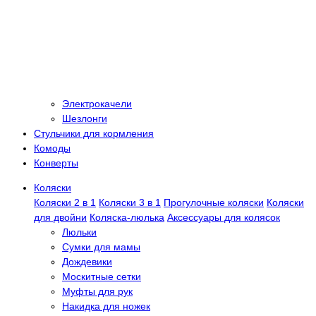
Электрокачели
Шезлонги
Стульчики для кормления
Комоды
Конверты
Коляски
Коляски 2 в 1
Коляски 3 в 1
Прогулочные коляски
Коляски
для двойни
Коляска-люлька
Аксессуары для колясок
Люльки
Сумки для мамы
Дождевики
Москитные сетки
Муфты для рук
Накидка для ножек