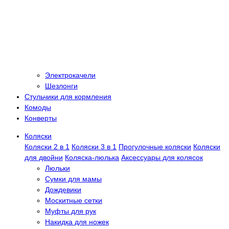
Электрокачели
Шезлонги
Стульчики для кормления
Комоды
Конверты
Коляски
Коляски 2 в 1
Коляски 3 в 1
Прогулочные коляски
Коляски
для двойни
Коляска-люлька
Аксессуары для колясок
Люльки
Сумки для мамы
Дождевики
Москитные сетки
Муфты для рук
Накидка для ножек