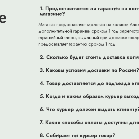
1. Предоставляется ли гарантия на ко
е
магазине?
 Этот матрас не только дышащий, но и антибактериальный и
Магазин предоставляет гарантию на коляски Anex 
остью безопасен для детей.
дополнительной гарантии сроком 1 год зарегист
гарантийный талон, выданный при доставке това
шон
предоставляет гарантию сроком 1 год.
2. Сколько будет стоить доставка кол
3. Каковы условия доставки по России
4. Товар доставляется до подъезда и
тная пряжка, плечевые ремни и дополнительные накладки на
5. Когда и каким образом курьер выход
6. Что курьер должен выдать клиенту
7. Какие способы оплаты доступны для
8. Собирает ли курьер товар?