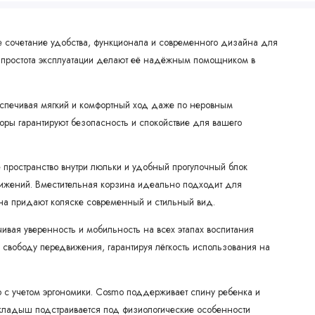
ое сочетание удобства, функционала и современного дизайна для
и простота эксплуатации делают её надёжным помощником в
еспечивая мягкий и комфортный ход даже по неровным
оры гарантируют безопасность и спокойствие для вашего
е пространство внутри люльки и удобный прогулочный блок
вижений. Вместительная корзина идеально подходит для
на придают коляске современный и стильный вид.
чивая уверенность и мобильность на всех этапах воспитания
и свободу передвижения, гарантируя лёгкость использования на
 с учетом эргономики. Cosmo поддерживает спину ребенка и
вкладыш подстраивается под физиологические особенности