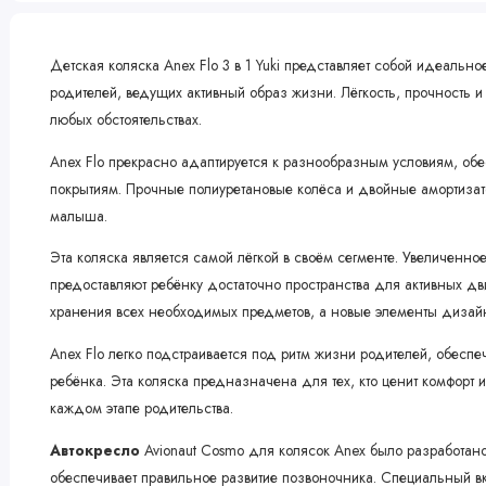
Детская коляска Anex Flo 3 в 1 Yuki представляет собой идеальн
родителей, ведущих активный образ жизни. Лёгкость, прочность 
любых обстоятельствах.
Anex Flo прекрасно адаптируется к разнообразным условиям, об
покрытиям. Прочные полиуретановые колёса и двойные амортизат
малыша.
Эта коляска является самой лёгкой в своём сегменте. Увеличенно
предоставляют ребёнку достаточно пространства для активных д
хранения всех необходимых предметов, а новые элементы дизай
Anex Flo легко подстраивается под ритм жизни родителей, обеспе
ребёнка. Эта коляска предназначена для тех, кто ценит комфорт 
каждом этапе родительства.
Автокресло
Avionaut Cosmo для колясок Anex было разработано
обеспечивает правильное развитие позвоночника. Специальный 