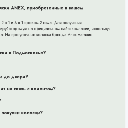
ляски ANEX, приобретенные в вашем
2 в 1 и 3 в 1 сроком 2 года. Для получения
рируйте продукт на официальном сайте компании, используя
ра. На прогулочные коляски бренда Anex магазин
яски в Подмосковье?
?
ли до двери?
ит на связь с клиентом?
?
 покупки коляски?