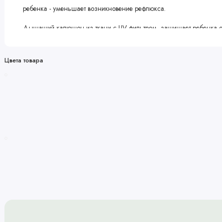
ребенка - уменьшает возникновение рефлюкса.
Дышащий капюшон из ткани с UV-фильтром, защищает ребенка от
Автокресло может быть установлено в автомобиле с помощью авто
системой ISOFIX.
Цвета товара
Автокресло Avionaut Cosmo подходит для всех моделей Anex и мо
Максимальный вес ребенка: до 13 кг
Допустимый рост ребенка: от 40 до 87 см
Вес автокресла: 3,2 кг
Характеристики
Возраст и вес ребенка
Минимальный возраст ребенка: 0+
Максимальный вес ребенка в люльке: 9 кг
Максимальный вес ребенка в сиденье: 22 кг
Люлька